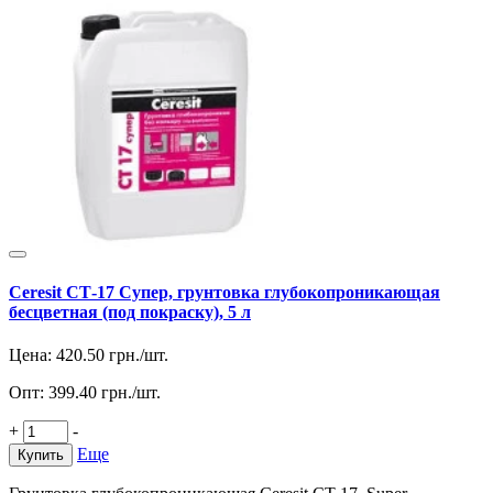
Ceresit СТ-17 Супер, грунтовка глубокопроникающая
бесцветная (под покраску), 5 л
Цена:
420.50
грн./шт.
Опт:
399.40
грн./шт.
+
-
Еще
Купить