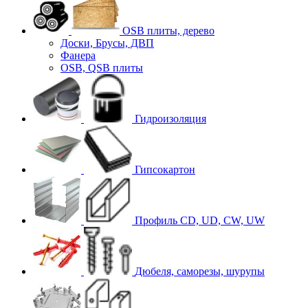
OSB плиты, дерево
Доски, Брусы, ДВП
Фанера
OSB, QSB плиты
Гидроизоляция
Гипсокартон
Профиль CD, UD, CW, UW
Дюбеля, саморезы, шурупы