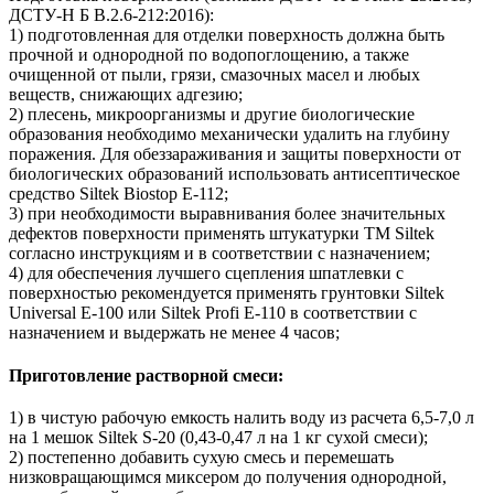
ДСТУ-Н Б В.2.6-212:2016):
1) подготовленная для отделки поверхность должна быть
прочной и однородной по водопоглощению, а также
очищенной от пыли, грязи, смазочных масел и любых
веществ, снижающих адгезию;
2) плесень, микроорганизмы и другие биологические
образования необходимо механически удалить на глубину
поражения. Для обеззараживания и защиты поверхности от
биологических образований использовать антисептическое
средство Siltek Biostop Е-112;
3) при необходимости выравнивания более значительных
дефектов поверхности применять штукатурки TM Siltek
согласно инструкциям и в соответствии с назначением;
4) для обеспечения лучшего сцепления шпатлевки с
поверхностью рекомендуется применять грунтовки Siltek
Universal E-100 или Siltek Profi E-110 в соответствии с
назначением и выдержать не менее 4 часов;
Приготовление растворной смеси:
1) в чистую рабочую емкость налить воду из расчета 6,5-7,0 л
на 1 мешок Siltek S-20 (0,43-0,47 л на 1 кг сухой смеси);
2) постепенно добавить сухую смесь и перемешать
низковращающимся миксером до получения однородной,