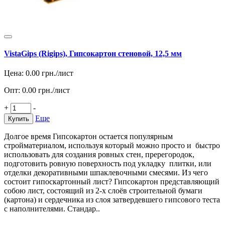
VistaGips (Rigips), Гипсокартон стеновой, 12,5 мм
Цена:
0.00
грн./лист
Опт:
0.00
грн./лист
+
-
Еще
Купить
Долгое время Гипсокартон остается популярным
стройматериалом, используя который можно просто и быстро
использовать для создания ровных стен, пререгородок,
подготовить ровную поверхность под укладку плитки, или
отделки декоративными шпаклевочными смесями. Из чего
состоит гипоскартонный лист? Гипсокартон представляющий
собою лист, состоящий из 2-х слоёв строительной бумаги
(картона) и сердечника из слоя затвердевшего гипсового теста
с наполнителями. Стандар..