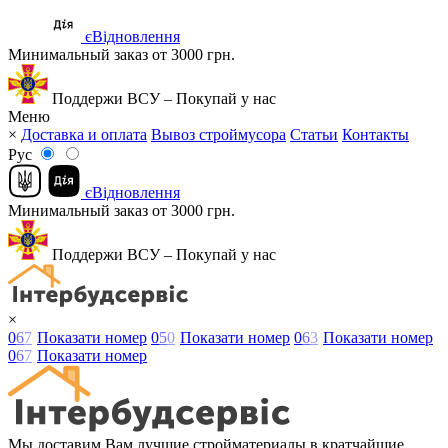
єВідновлення
Минимальный заказ от 3000 грн.
Поддержи ВСУ – Покупай у нас
Меню
×
Доставка и оплата
Вывоз строймусора
Статьи
Контакты
Рус
єВідновлення
Минимальный заказ от 3000 грн.
Поддержи ВСУ – Покупай у нас
×
0
6
7
Показати номер
0
5
0
Показати номер
0
6
3
Показати номер
0
6
7
Показати номер
Мы доставим Вам лучшие стройматериалы в кратчайшие