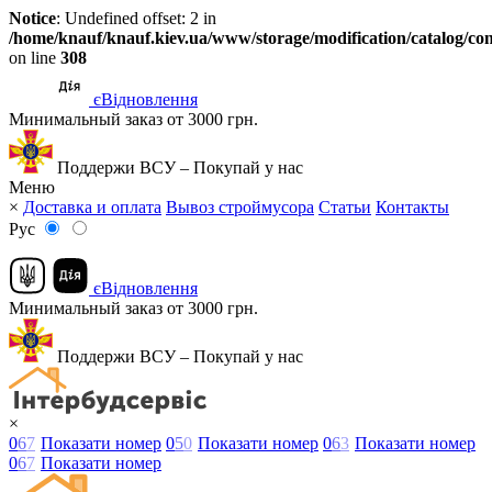
Notice
: Undefined offset: 2 in
/home/knauf/knauf.kiev.ua/www/storage/modification/catalog/con
on line
308
єВідновлення
Минимальный заказ от 3000 грн.
Поддержи ВСУ – Покупай у нас
Меню
×
Доставка и оплата
Вывоз строймусора
Статьи
Контакты
Рус
єВідновлення
Минимальный заказ от 3000 грн.
Поддержи ВСУ – Покупай у нас
×
0
6
7
Показати номер
0
5
0
Показати номер
0
6
3
Показати номер
0
6
7
Показати номер