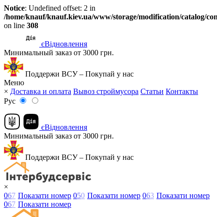
Notice
: Undefined offset: 2 in
/home/knauf/knauf.kiev.ua/www/storage/modification/catalog/con
on line
308
єВідновлення
Минимальный заказ от 3000 грн.
Поддержи ВСУ – Покупай у нас
Меню
×
Доставка и оплата
Вывоз строймусора
Статьи
Контакты
Рус
єВідновлення
Минимальный заказ от 3000 грн.
Поддержи ВСУ – Покупай у нас
×
0
6
7
Показати номер
0
5
0
Показати номер
0
6
3
Показати номер
0
6
7
Показати номер