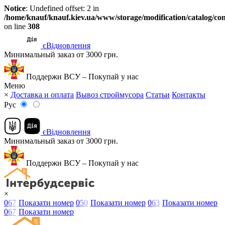
Notice
: Undefined offset: 2 in
/home/knauf/knauf.kiev.ua/www/storage/modification/catalog/con
on line
308
єВідновлення
Минимальный заказ от 3000 грн.
Поддержи ВСУ – Покупай у нас
Меню
×
Доставка и оплата
Вывоз строймусора
Статьи
Контакты
Рус
єВідновлення
Минимальный заказ от 3000 грн.
Поддержи ВСУ – Покупай у нас
×
0
6
7
Показати номер
0
5
0
Показати номер
0
6
3
Показати номер
0
6
7
Показати номер