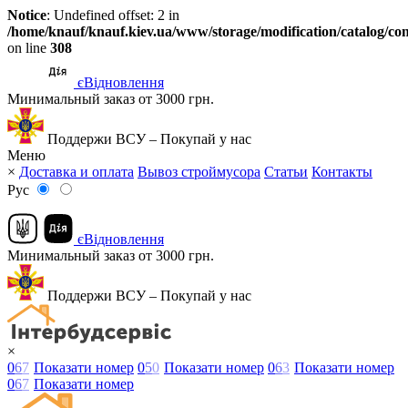
Notice
: Undefined offset: 2 in
/home/knauf/knauf.kiev.ua/www/storage/modification/catalog/con
on line
308
єВідновлення
Минимальный заказ от 3000 грн.
Поддержи ВСУ – Покупай у нас
Меню
×
Доставка и оплата
Вывоз строймусора
Статьи
Контакты
Рус
єВідновлення
Минимальный заказ от 3000 грн.
Поддержи ВСУ – Покупай у нас
×
0
6
7
Показати номер
0
5
0
Показати номер
0
6
3
Показати номер
0
6
7
Показати номер