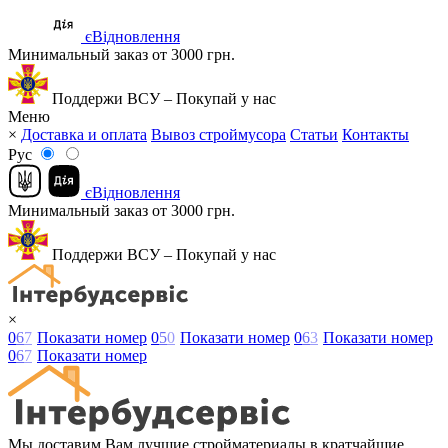
єВідновлення
Минимальный заказ от 3000 грн.
Поддержи ВСУ – Покупай у нас
Меню
×
Доставка и оплата
Вывоз строймусора
Статьи
Контакты
Рус
єВідновлення
Минимальный заказ от 3000 грн.
Поддержи ВСУ – Покупай у нас
×
0
6
7
Показати номер
0
5
0
Показати номер
0
6
3
Показати номер
0
6
7
Показати номер
Мы доставим Вам лучшие стройматериалы в кратчайшие