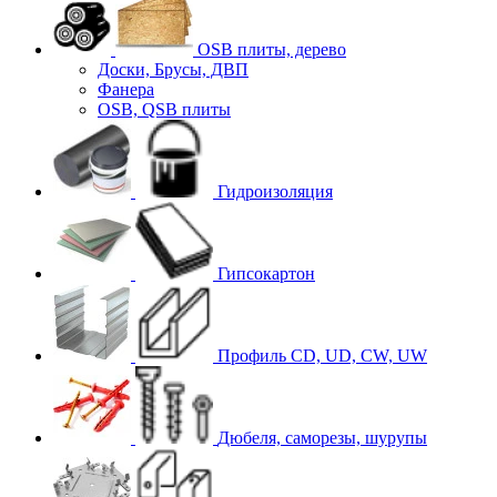
OSB плиты, дерево
Доски, Брусы, ДВП
Фанера
OSB, QSB плиты
Гидроизоляция
Гипсокартон
Профиль CD, UD, CW, UW
Дюбеля, саморезы, шурупы