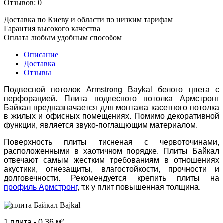
Отзывов: 0
Доставка по Киеву и области по низким тарифам
Гарантия высокого качества
Оплата любым удобным способом
Описание
Доставка
Отзывы
Подвесной потолок Armstrong Baykal белого цвета с
перфорацией. Плита подвесного потолка Армстронг
Байкал предназначается для монтажа касетного потолка
в жилых и офисных помещениях. Помимо декоративной
функции, является звуко-поглащющим материалом.
Поверхность плиты тисненая с червоточинами,
расположенными в хаотичном порядке. Плиты Байкал
отвечают самым жестким требованиям в отношениях
акустики, огнезащиты, влагостойкости, прочности и
долговечности. Рекомендуется крепить плиты на
профиль Армстронг
, т.к у плит повышенная толщина.
1 плита - 0,36 м².