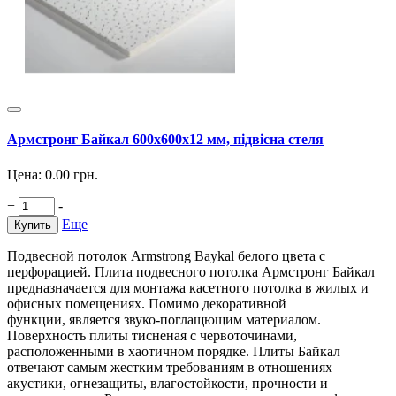
Армстронг Байкал 600х600х12 мм, підвісна стеля
Цена:
0.00
грн.
+
-
Еще
Купить
Подвесной потолок Armstrong Baykal белого цвета с
перфорацией. Плита подвесного потолка Армстронг Байкал
предназначается для монтажа касетного потолка в жилых и
офисных помещениях. Помимо декоративной
функции, является звуко-поглащющим материалом.
Поверхность плиты тисненая с червоточинами,
расположенными в хаотичном порядке. Плиты Байкал
отвечают самым жестким требованиям в отношениях
акустики, огнезащиты, влагостойкости, прочности и