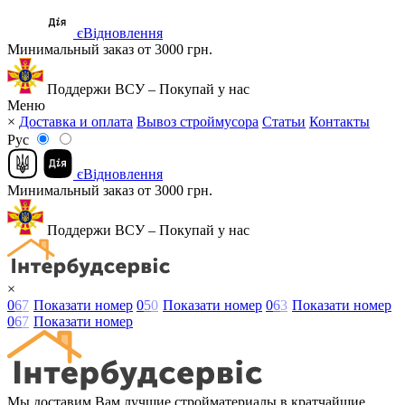
єВідновлення
Минимальный заказ от 3000 грн.
Поддержи ВСУ – Покупай у нас
Меню
×
Доставка и оплата
Вывоз строймусора
Статьи
Контакты
Рус
єВідновлення
Минимальный заказ от 3000 грн.
Поддержи ВСУ – Покупай у нас
×
0
6
7
Показати номер
0
5
0
Показати номер
0
6
3
Показати номер
0
6
7
Показати номер
Мы доставим Вам лучшие стройматериалы в кратчайшие