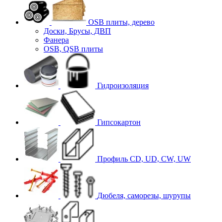
OSB плиты, дерево
Доски, Брусы, ДВП
Фанера
OSB, QSB плиты
Гидроизоляция
Гипсокартон
Профиль CD, UD, CW, UW
Дюбеля, саморезы, шурупы