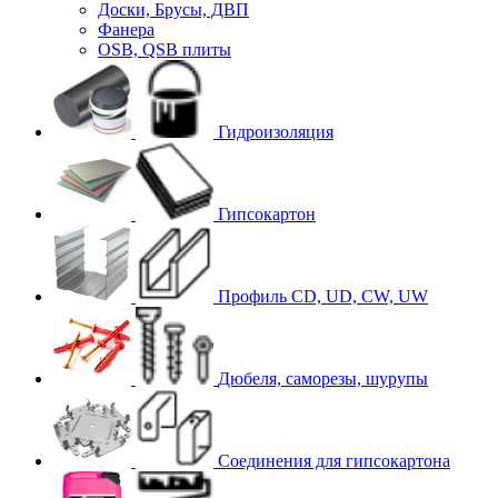
Доски, Брусы, ДВП
Фанера
OSB, QSB плиты
Гидроизоляция
Гипсокартон
Профиль CD, UD, CW, UW
Дюбеля, саморезы, шурупы
Соединения для гипcокартона