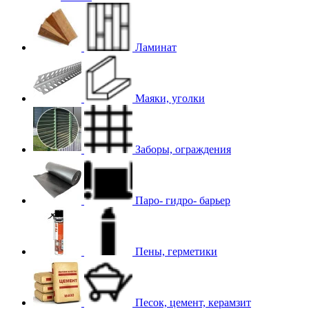
Ламинат
Маяки, уголки
Заборы, ограждения
Паро- гидро- барьер
Пены, герметики
Песок, цемент, керамзит