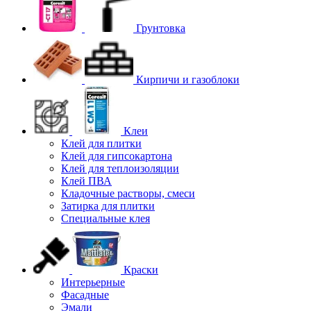
Грунтовка
Кирпичи и газоблоки
Клеи
Клей для плитки
Клей для гипсокартона
Клей для теплоизоляции
Клей ПВА
Кладочные растворы, смеси
Затирка для плитки
Специальные клея
Краски
Интерьерные
Фасадные
Эмали