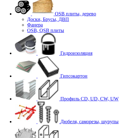
OSB плиты, дерево
Доски, Брусы, ДВП
Фанера
OSB, QSB плиты
Гидроизоляция
Гипсокартон
Профиль CD, UD, CW, UW
Дюбеля, саморезы, шурупы