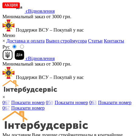
АКЦИЯ
АКЦИЯ
єВідновлення
Минимальный заказ от 3000 грн.
Поддержи ВСУ – Покупай у нас
Меню
×
Доставка и оплата
Вывоз строймусора
Статьи
Контакты
Рус
єВідновлення
Минимальный заказ от 3000 грн.
Поддержи ВСУ – Покупай у нас
×
0
6
7
Показати номер
0
5
0
Показати номер
0
6
3
Показати номер
0
6
7
Показати номер
Мы доставим Вам лучшие стройматериалы в кратчайшие