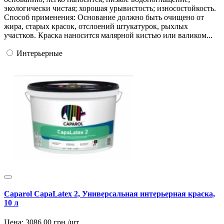
экологически чистая; хорошая урывистость; износостойкость.
Способ применения: Основание должно быть очищено от
жира, старых красок, отслоений штукатурок, рыхлых
участков. Краска наносится малярной кистью или валиком...
Интерьерные
Caparol CapaLatex 2, Универсальная интерьерная краска,
10 л
Цена:
3086.00
грн./шт.