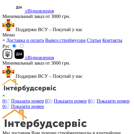
єВідновлення
Минимальный заказ от 3000 грн.
Поддержи ВСУ – Покупай у нас
Меню
×
Доставка и оплата
Вывоз строймусора
Статьи
Контакты
Рус
єВідновлення
Минимальный заказ от 3000 грн.
Поддержи ВСУ – Покупай у нас
×
0
6
7
Показати номер
0
5
0
Показати номер
0
6
3
Показати номер
0
6
7
Показати номер
Мы доставим Вам лучшие стройматериалы в кратчайшие