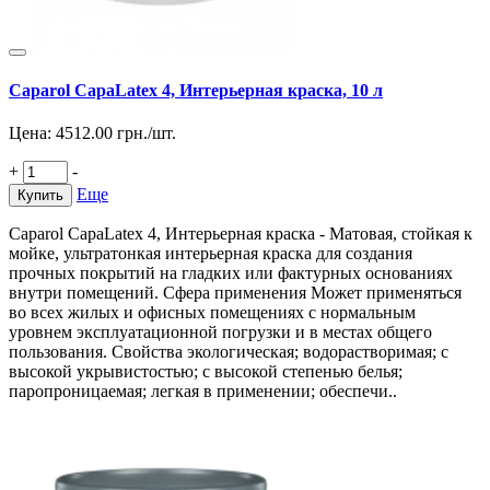
Caparol CapaLatex 4, Интерьерная краска, 10 л
Цена:
4512.00
грн./шт.
+
-
Еще
Купить
Caparol CapaLatex 4, Интерьерная краска - Матовая, стойкая к
мойке, ультратонкая интерьерная краска для создания
прочных покрытий на гладких или фактурных основаниях
внутри помещений. Сфера применения Может применяться
во всех жилых и офисных помещениях с нормальным
уровнем эксплуатационной погрузки и в местах общего
пользования. Свойства экологическая; водорастворимая; с
высокой укрывистостью; с высокой степенью белья;
паропроницаемая; легкая в применении; обеспечи..