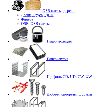
OSB плиты, дерево
Доски, Брусы, ДВП
Фанера
OSB, QSB плиты
Гидроизоляция
Гипсокартон
Профиль CD, UD, CW, UW
Дюбеля, саморезы, шурупы