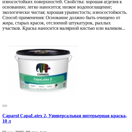
износостойких поверхностей. Свойства: хорошая агдезия к
основанию; легко наносится; низкое водопоглащение;
экологически чистая; хорошая урывистость; износостойкость.
Способ применения: Основание должно быть очищено от
жира, старых красок, отслоений штукатурок, рыхлых
участков. Краска наносится малярной кистью или валиком...
Caparol CapaLatex 2, Универсальная интерьерная краска,
10 л