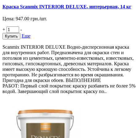
Краска Scanmix INTERIOR DELUXE, интерьерная, 14 кг
Цена:
947.00
грн./шт.
+
-
Еще
Купить
Scanmix INTERIOR DELUXE Водно-дисперсионная краска
для внутренних работ. Предназначена для окраски стен и
потолков из цементных, цементно-известковых, известковых,
гипсовых, гипсокартонных, древесных материалов. Краска
имеет высокую кроющую способность. Устойчива к легкому
протиранию. Не разбрызгивается во время окрашивания.
Пригодна для окраски обоев. ВЫПОЛНЕНИЕ
РАБОТ: Первый слой покрытия: краску разбавить не более 5%
водой. Завершающий слой покрытия: краску по..