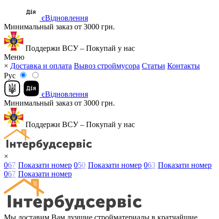
єВідновлення
Минимальный заказ от 3000 грн.
Поддержи ВСУ – Покупай у нас
Меню
×
Доставка и оплата
Вывоз строймусора
Статьи
Контакты
Рус
єВідновлення
Минимальный заказ от 3000 грн.
Поддержи ВСУ – Покупай у нас
×
0
6
7
Показати номер
0
5
0
Показати номер
0
6
3
Показати номер
0
6
7
Показати номер
Мы доставим Вам лучшие стройматериалы в кратчайшие