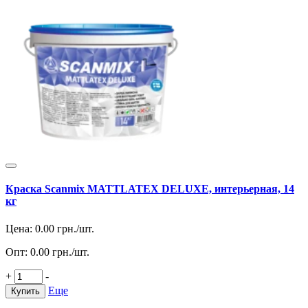
Краска Scanmix MATTLATEX DELUXE, интерьерная, 14
кг
Цена:
0.00
грн./шт.
Опт:
0.00
грн./шт.
+
-
Еще
Купить