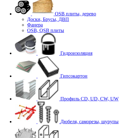
OSB плиты, дерево
Доски, Брусы, ДВП
Фанера
OSB, QSB плиты
Гидроизоляция
Гипсокартон
Профиль CD, UD, CW, UW
Дюбеля, саморезы, шурупы