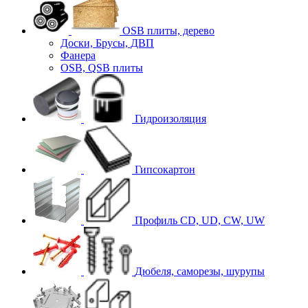
OSB плиты, дерево
Доски, Брусы, ДВП
Фанера
OSB, QSB плиты
Гидроизоляция
Гипсокартон
Профиль CD, UD, CW, UW
Дюбеля, саморезы, шурупы