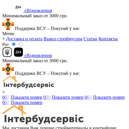
єВідновлення
Минимальный заказ от 3000 грн.
Поддержи ВСУ – Покупай у нас
Меню
×
Доставка и оплата
Вывоз строймусора
Статьи
Контакты
Рус
єВідновлення
Минимальный заказ от 3000 грн.
Поддержи ВСУ – Покупай у нас
×
0
6
7
Показати номер
0
5
0
Показати номер
0
6
3
Показати номер
0
6
7
Показати номер
Мы доставим Вам лучшие стройматериалы в кратчайшие