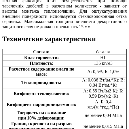
Полная фиксация плит осуществляется при помощи
тарелочніх дюбелей в расчетном количестве - зависит от
высоты монтажа теплоизоляции. Для оштукатуривания
внешней поверхности используется стекловолоконная сетка
серпянка. Максимальная толщина внешнего декоративного
защитного слоя не должна превышать 15 мм.
Технические характеристики
Состав:
базальт
Клас горючести:
НГ
Плотность:
135 кг/м3
Расчетное содержание влаги по
А: 0,5%; Б: 1,0%
масе:
А: 0,036 Вт/(м.*К); В:
Теплопроводность:
0,04 Вт/(м.*К)
А: 0,55 Вт/(м2·К); Б:
Коэфицент теплоусвоения:
0,59 Вт/(м2 ·К)
А, Б: 0,4
Коэфициент паропроницаемости:
мг./(м.*год.*Па)
Твердость на сжимание
не менее 0,04 МПа
при 10% деформации:
Граница крепости на разрыв
не менее 0,015 МПа
перпендикулярно поверхности: