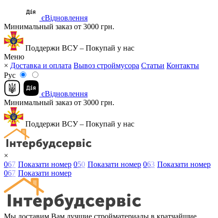
єВідновлення
Минимальный заказ от 3000 грн.
Поддержи ВСУ – Покупай у нас
Меню
×
Доставка и оплата
Вывоз строймусора
Статьи
Контакты
Рус
єВідновлення
Минимальный заказ от 3000 грн.
Поддержи ВСУ – Покупай у нас
×
0
6
7
Показати номер
0
5
0
Показати номер
0
6
3
Показати номер
0
6
7
Показати номер
Мы доставим Вам лучшие стройматериалы в кратчайшие