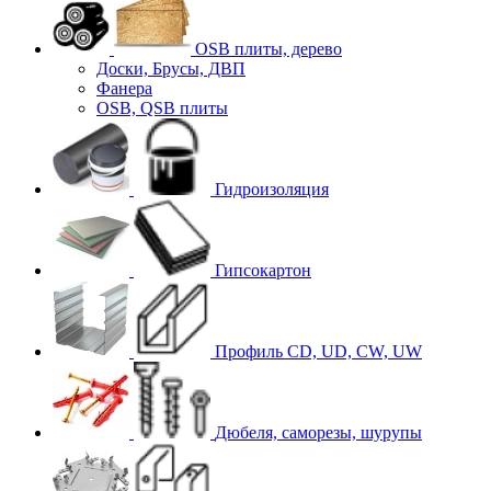
OSB плиты, дерево
Доски, Брусы, ДВП
Фанера
OSB, QSB плиты
Гидроизоляция
Гипсокартон
Профиль CD, UD, CW, UW
Дюбеля, саморезы, шурупы