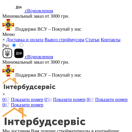
єВідновлення
Минимальный заказ от 3000 грн.
Поддержи ВСУ – Покупай у нас
Меню
×
Доставка и оплата
Вывоз строймусора
Статьи
Контакты
Рус
єВідновлення
Минимальный заказ от 3000 грн.
Поддержи ВСУ – Покупай у нас
×
0
6
7
Показати номер
0
5
0
Показати номер
0
6
3
Показати номер
0
6
7
Показати номер
Мы доставим Вам лучшие стройматериалы в кратчайшие