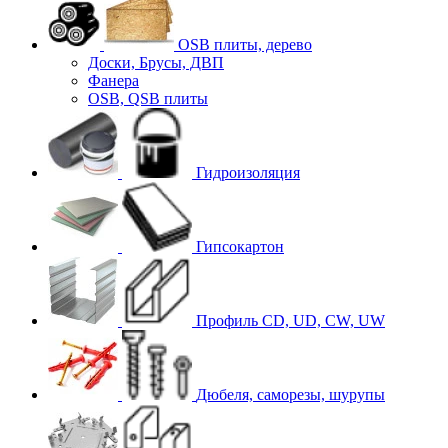
OSB плиты, дерево
Доски, Брусы, ДВП
Фанера
OSB, QSB плиты
Гидроизоляция
Гипсокартон
Профиль CD, UD, CW, UW
Дюбеля, саморезы, шурупы