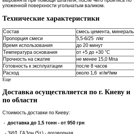
выровнять при помощи шпателя, после чего пройтись по
уложенной поверхности угольчатым валиком.
Технические характеристики
Состав
смесь цемента, минераль
Пропорция смеси
5,5-6/25 л/кг
Время использования
до 20 минут
Температура основания
от +5 до +30 °С
Прочность на сжатие
не менее 15,0 Мпа
Готовность к эксплуатации
после 8 часов
Расход
около 1,6 кг/м²/мм
Еще
Доставка осуществляется по г. Киеву и
по области
Стоимость доставки по Киеву:
-
доставка до 1,5 тонн -
от 950 грн
- ЗИЛ, ГАЗон (5т.) -
договорная
.