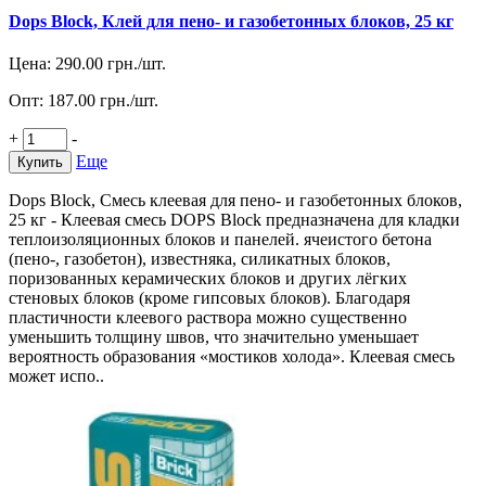
Dops Block, Клей для пено- и газобетонных блоков, 25 кг
Цена:
290.00
грн./шт.
Опт:
187.00
грн./шт.
+
-
Еще
Купить
Dops Block, Смесь клеевая для пено- и газобетонных блоков,
25 кг - Клеевая смесь DOPS Block предназначена для кладки
теплоизоляционных блоков и панелей. ячеистого бетона
(пено-, газобетон), известняка, силикатных блоков,
поризованных керамических блоков и других лёгких
стеновых блоков (кроме гипсовых блоков). Благодаря
пластичности клеевого раствора можно существенно
уменьшить толщину швов, что значительно уменьшает
вероятность образования «мостиков холода». Клеевая смесь
может испо..