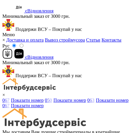
єВідновлення
Минимальный заказ от 3000 грн.
Поддержи ВСУ – Покупай у нас
Меню
×
Доставка и оплата
Вывоз строймусора
Статьи
Контакты
Рус
єВідновлення
Минимальный заказ от 3000 грн.
Поддержи ВСУ – Покупай у нас
×
0
6
7
Показати номер
0
5
0
Показати номер
0
6
3
Показати номер
0
6
7
Показати номер
Мы доставим Вам лучшие стройматериалы в кратчайшие