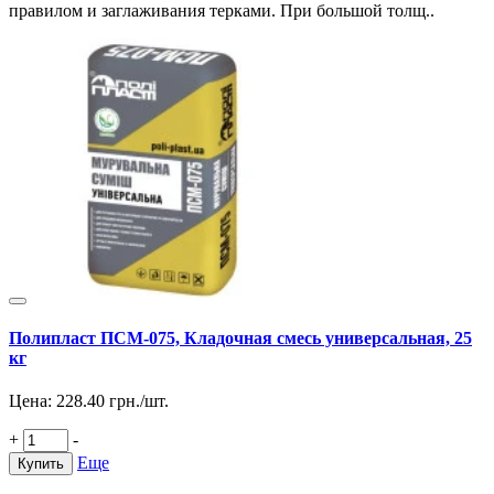
правилом и заглаживания терками. При большой толщ..
Полипласт ПСМ-075, Кладочная смесь универсальная, 25
кг
Цена:
228.40
грн./шт.
+
-
Еще
Купить