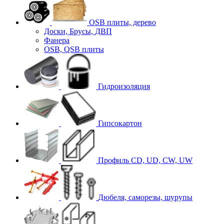
OSB плиты, дерево
Доски, Брусы, ДВП
Фанера
OSB, QSB плиты
Гидроизоляция
Гипсокартон
Профиль CD, UD, CW, UW
Дюбеля, саморезы, шурупы