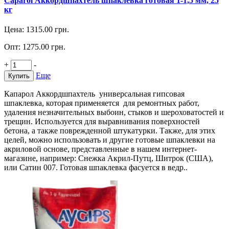
Caparol Аккордшпахтель шпаклевка готовая 1-1,5 мм, 25
кг
Цена:
1315.00
грн.
Опт:
1275.00
грн.
+
-
Еще
Купить
Капарол Аккордшпахтель универсальная гипсовая
шпаклевка, которая применяется для ремонтных работ,
удаления незначительных выбоин, стыков и шероховатостей и
трещин. Используется для выравнивания поверхностей
бетона, а также поврежденной штукатурки. Также, для этих
целей, можно использовать и другие готовые шпаклевки на
акриловой основе, представленные в нашем интернет-
магазине, например: Снежка Акрил-Путц, Шитрок (США),
или Сатин 007. Готовая шпаклевка фасуется в ведр..