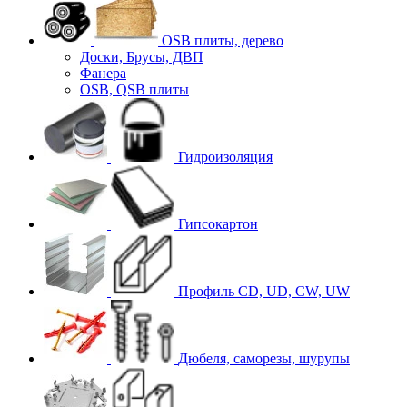
OSB плиты, дерево
Доски, Брусы, ДВП
Фанера
OSB, QSB плиты
Гидроизоляция
Гипсокартон
Профиль CD, UD, CW, UW
Дюбеля, саморезы, шурупы