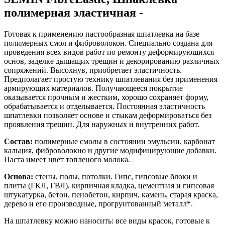
полимерная эластичная -
Готовая к применению пастообразная шпатлевка на базе
полимерных смол и фиброволокон. Специально создана для
проведения всех видов работ по ремонту деформирующихся
основ, заделке дышащих трещин и декорированию различных
сопряжений. Высохнув, приобретает эластичность.
Предполагает простую технику шпатлевания без применения
армирующих материалов. Получающееся покрытие
оказывается прочным и жестким, хорошо сохраняет форму,
обрабатывается и отделывается. Постоянная эластичность
шпатлевки позволяет основе и стыкам деформироваться без
проявления трещин. Для наружных и внутренних работ.
Состав:
полимерные смолы в состоянии эмульсии, карбонат
кальция, фиброволокно и другие модифицирующие добавки.
Паста имеет цвет топленого молока.
Основа:
стены, полы, потолки. Гипс, гипсовые блоки и
плиты (ГКЛ, ГВЛ), кирпичная кладка, цементная и гипсовая
штукатурка, бетон, пенобетон, кирпич, камень, старая краска,
дерево и его производные, прогрунтованный металл*.
На шпатлевку можно наносить: все виды красок, готовые к