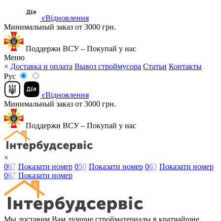
єВідновлення
Минимальный заказ от 3000 грн.
Поддержи ВСУ – Покупай у нас
Меню
×
Доставка и оплата
Вывоз строймусора
Статьи
Контакты
Рус
єВідновлення
Минимальный заказ от 3000 грн.
Поддержи ВСУ – Покупай у нас
×
0
6
7
Показати номер
0
5
0
Показати номер
0
6
3
Показати номер
0
6
7
Показати номер
Мы доставим Вам лучшие стройматериалы в кратчайшие