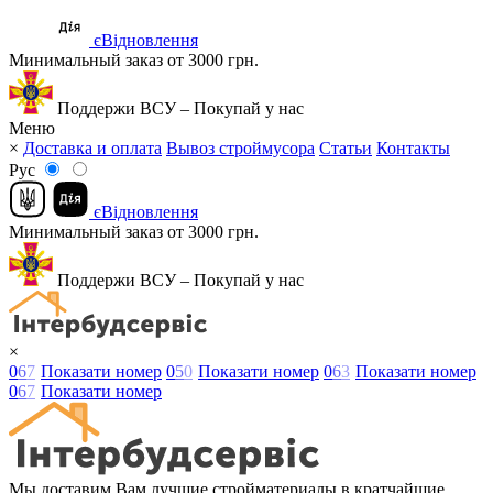
єВідновлення
Минимальный заказ от 3000 грн.
Поддержи ВСУ – Покупай у нас
Меню
×
Доставка и оплата
Вывоз строймусора
Статьи
Контакты
Рус
єВідновлення
Минимальный заказ от 3000 грн.
Поддержи ВСУ – Покупай у нас
×
0
6
7
Показати номер
0
5
0
Показати номер
0
6
3
Показати номер
0
6
7
Показати номер
Мы доставим Вам лучшие стройматериалы в кратчайшие