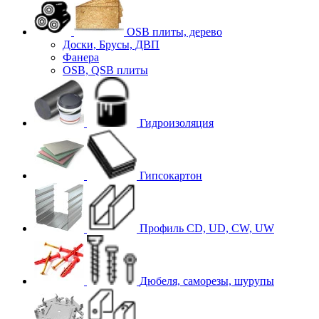
OSB плиты, дерево
Доски, Брусы, ДВП
Фанера
OSB, QSB плиты
Гидроизоляция
Гипсокартон
Профиль CD, UD, CW, UW
Дюбеля, саморезы, шурупы