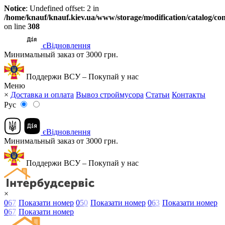
Notice
: Undefined offset: 2 in
/home/knauf/knauf.kiev.ua/www/storage/modification/catalog/con
on line
308
єВідновлення
Минимальный заказ от 3000 грн.
Поддержи ВСУ – Покупай у нас
Меню
×
Доставка и оплата
Вывоз строймусора
Статьи
Контакты
Рус
єВідновлення
Минимальный заказ от 3000 грн.
Поддержи ВСУ – Покупай у нас
×
0
6
7
Показати номер
0
5
0
Показати номер
0
6
3
Показати номер
0
6
7
Показати номер