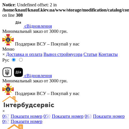
Notice
: Undefined offset: 2 in
/home/knauf/knauf.kiev.ua/www/storage/modification/catalog/con
on line
308
єВідновлення
Минимальный заказ от 3000 грн.
Поддержи ВСУ – Покупай у нас
Меню
×
Доставка и оплата
Вывоз строймусора
Статьи
Контакты
Рус
єВідновлення
Минимальный заказ от 3000 грн.
Поддержи ВСУ – Покупай у нас
×
0
6
7
Показати номер
0
5
0
Показати номер
0
6
3
Показати номер
0
6
7
Показати номер