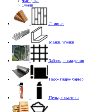
Фасадные
Эмали
Ламинат
Маяки, уголки
Заборы, ограждения
Паро- гидро- барьер
Пены, герметики