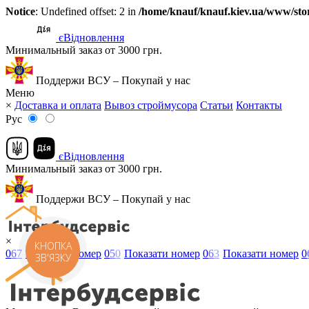
Notice
: Undefined offset: 2 in
/home/knauf/knauf.kiev.ua/www/stor
єВідновлення
Минимальный заказ от 3000 грн.
Поддержи ВСУ – Покупай у нас
Меню
×
Доставка и оплата
Вывоз строймусора
Статьи
Контакты
Рус
єВідновлення
Минимальный заказ от 3000 грн.
Поддержи ВСУ – Покупай у нас
×
КНОПКА
0
6
7
Показати номер
0
5
0
Показати номер
0
6
3
Показати номер
0
ЗВ'ЯЗКУ