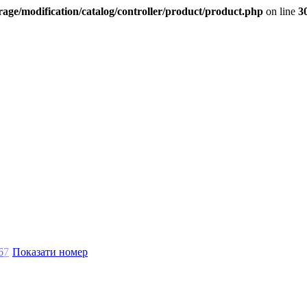
age/modification/catalog/controller/product/product.php
on line
3
6
7
Показати номер