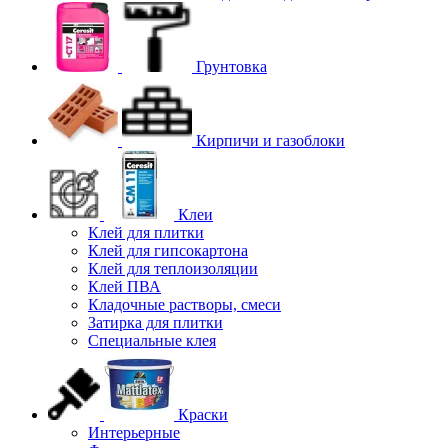
Грунтовка
Кирпичи и газоблоки
Клеи
Клей для плитки
Клей для гипсокартона
Клей для теплоизоляции
Клей ПВА
Кладочные растворы, смеси
Затирка для плитки
Специальные клея
Краски
Интерьерные