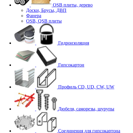
OSB плиты, дерево
Доски, Брусы, ДВП
Фанера
OSB, QSB плиты
Гидроизоляция
Гипсокартон
Профиль CD, UD, CW, UW
Дюбеля, саморезы, шурупы
Соединения для гипcокартона