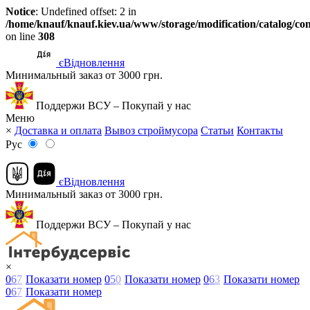
Notice
: Undefined offset: 2 in
/home/knauf/knauf.kiev.ua/www/storage/modification/catalog/con
on line
308
єВідновлення
Минимальный заказ от 3000 грн.
Поддержи ВСУ – Покупай у нас
Меню
×
Доставка и оплата
Вывоз строймусора
Статьи
Контакты
Рус
єВідновлення
Минимальный заказ от 3000 грн.
Поддержи ВСУ – Покупай у нас
×
0
6
7
Показати номер
0
5
0
Показати номер
0
6
3
Показати номер
0
6
7
Показати номер