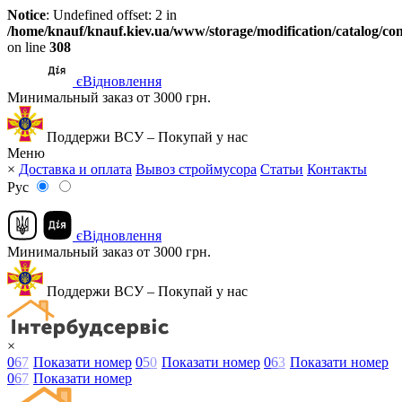
Notice
: Undefined offset: 2 in
/home/knauf/knauf.kiev.ua/www/storage/modification/catalog/con
on line
308
єВідновлення
Минимальный заказ от 3000 грн.
Поддержи ВСУ – Покупай у нас
Меню
×
Доставка и оплата
Вывоз строймусора
Статьи
Контакты
Рус
єВідновлення
Минимальный заказ от 3000 грн.
Поддержи ВСУ – Покупай у нас
×
0
6
7
Показати номер
0
5
0
Показати номер
0
6
3
Показати номер
0
6
7
Показати номер