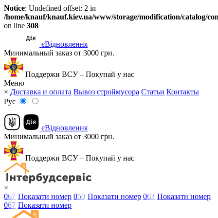
Notice
: Undefined offset: 2 in
/home/knauf/knauf.kiev.ua/www/storage/modification/catalog/con
on line
308
єВідновлення
Минимальный заказ от 3000 грн.
Поддержи ВСУ – Покупай у нас
Меню
×
Доставка и оплата
Вывоз строймусора
Статьи
Контакты
Рус
єВідновлення
Минимальный заказ от 3000 грн.
Поддержи ВСУ – Покупай у нас
×
0
6
7
Показати номер
0
5
0
Показати номер
0
6
3
Показати номер
0
6
7
Показати номер