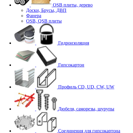
OSB плиты, дерево
Доски, Брусы, ДВП
Фанера
OSB, QSB плиты
Гидроизоляция
Гипсокартон
Профиль CD, UD, CW, UW
Дюбеля, саморезы, шурупы
Соединения для гипcокартона