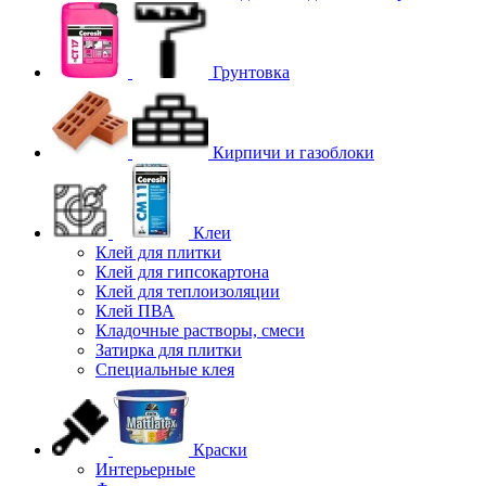
Грунтовка
Кирпичи и газоблоки
Клеи
Клей для плитки
Клей для гипсокартона
Клей для теплоизоляции
Клей ПВА
Кладочные растворы, смеси
Затирка для плитки
Специальные клея
Краски
Интерьерные