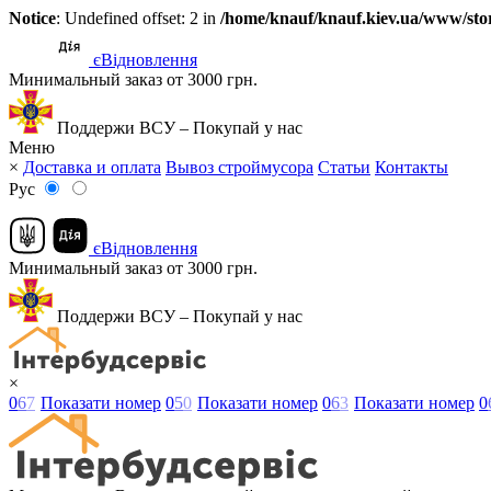
Notice
: Undefined offset: 2 in
/home/knauf/knauf.kiev.ua/www/stor
єВідновлення
Минимальный заказ от 3000 грн.
Поддержи ВСУ – Покупай у нас
Меню
×
Доставка и оплата
Вывоз строймусора
Статьи
Контакты
Рус
єВідновлення
Минимальный заказ от 3000 грн.
Поддержи ВСУ – Покупай у нас
×
0
6
7
Показати номер
0
5
0
Показати номер
0
6
3
Показати номер
0