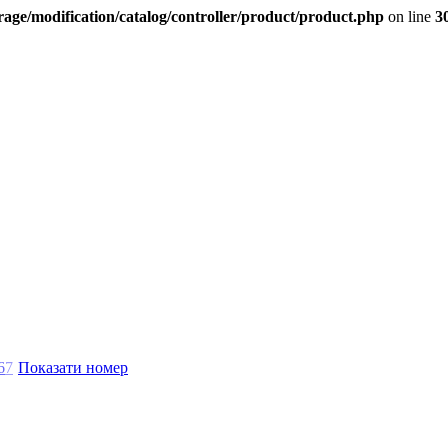
age/modification/catalog/controller/product/product.php
on line
3
6
7
Показати номер