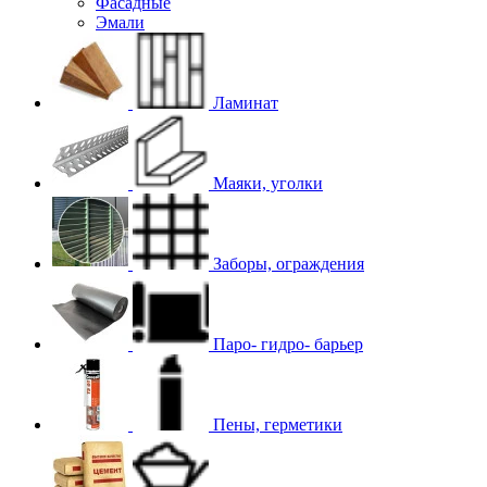
Фасадные
Эмали
Ламинат
Маяки, уголки
Заборы, ограждения
Паро- гидро- барьер
Пены, герметики