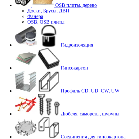
OSB плиты, дерево
Доски, Брусы, ДВП
Фанера
OSB, QSB плиты
Гидроизоляция
Гипсокартон
Профиль CD, UD, CW, UW
Дюбеля, саморезы, шурупы
Соединения для гипcокартона