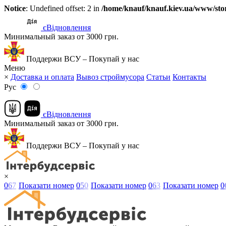
Notice
: Undefined offset: 2 in
/home/knauf/knauf.kiev.ua/www/stor
єВідновлення
Минимальный заказ от 3000 грн.
Поддержи ВСУ – Покупай у нас
Меню
×
Доставка и оплата
Вывоз строймусора
Статьи
Контакты
Рус
єВідновлення
Минимальный заказ от 3000 грн.
Поддержи ВСУ – Покупай у нас
×
0
6
7
Показати номер
0
5
0
Показати номер
0
6
3
Показати номер
0