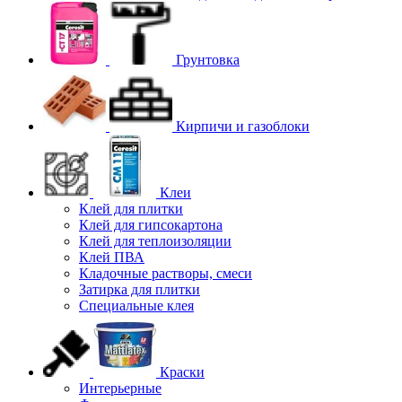
Грунтовка
Кирпичи и газоблоки
Клеи
Клей для плитки
Клей для гипсокартона
Клей для теплоизоляции
Клей ПВА
Кладочные растворы, смеси
Затирка для плитки
Специальные клея
Краски
Интерьерные