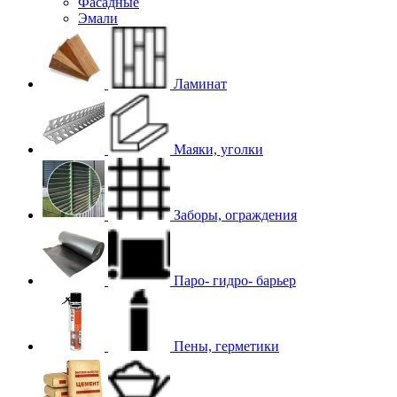
Фасадные
Эмали
Ламинат
Маяки, уголки
Заборы, ограждения
Паро- гидро- барьер
Пены, герметики