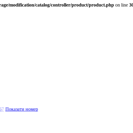
age/modification/catalog/controller/product/product.php
on line
3
6
7
Показати номер