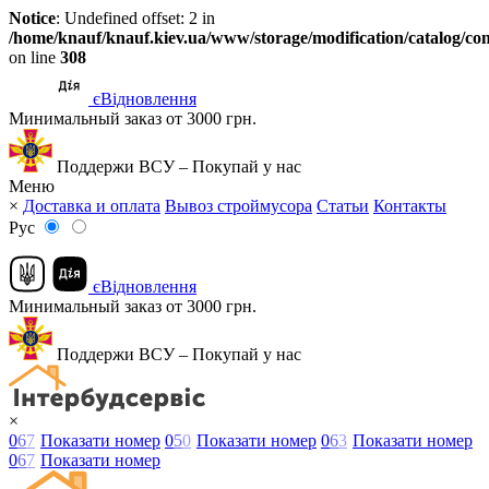
Notice
: Undefined offset: 2 in
/home/knauf/knauf.kiev.ua/www/storage/modification/catalog/con
on line
308
єВідновлення
Минимальный заказ от 3000 грн.
Поддержи ВСУ – Покупай у нас
Меню
×
Доставка и оплата
Вывоз строймусора
Статьи
Контакты
Рус
єВідновлення
Минимальный заказ от 3000 грн.
Поддержи ВСУ – Покупай у нас
×
0
6
7
Показати номер
0
5
0
Показати номер
0
6
3
Показати номер
0
6
7
Показати номер