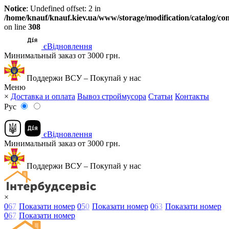
Notice
: Undefined offset: 2 in
/home/knauf/knauf.kiev.ua/www/storage/modification/catalog/con
on line
308
єВідновлення
Минимальный заказ от 3000 грн.
Поддержи ВСУ – Покупай у нас
Меню
×
Доставка и оплата
Вывоз строймусора
Статьи
Контакты
Рус
єВідновлення
Минимальный заказ от 3000 грн.
Поддержи ВСУ – Покупай у нас
×
0
6
7
Показати номер
0
5
0
Показати номер
0
6
3
Показати номер
0
6
7
Показати номер