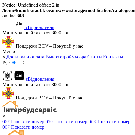
Notice
: Undefined offset: 2 in
/home/knauf/knauf.kiev.ua/www/storage/modification/catalog/con
on line
308
єВідновлення
Минимальный заказ от 3000 грн.
Поддержи ВСУ – Покупай у нас
Меню
×
Доставка и оплата
Вывоз строймусора
Статьи
Контакты
Рус
єВідновлення
Минимальный заказ от 3000 грн.
Поддержи ВСУ – Покупай у нас
×
0
6
7
Показати номер
0
5
0
Показати номер
0
6
3
Показати номер
0
6
7
Показати номер