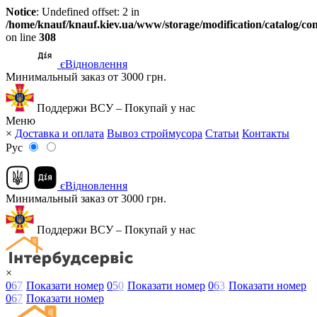
Notice
: Undefined offset: 2 in
/home/knauf/knauf.kiev.ua/www/storage/modification/catalog/con
on line
308
єВідновлення
Минимальный заказ от 3000 грн.
Поддержи ВСУ – Покупай у нас
Меню
×
Доставка и оплата
Вывоз строймусора
Статьи
Контакты
Рус
єВідновлення
Минимальный заказ от 3000 грн.
Поддержи ВСУ – Покупай у нас
×
0
6
7
Показати номер
0
5
0
Показати номер
0
6
3
Показати номер
0
6
7
Показати номер