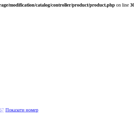
age/modification/catalog/controller/product/product.php
on line
3
6
7
Показати номер