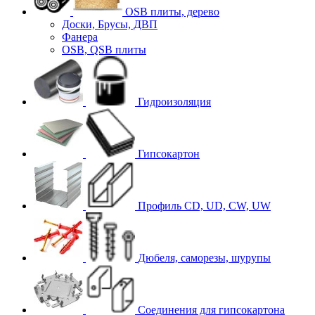
OSB плиты, дерево
Доски, Брусы, ДВП
Фанера
OSB, QSB плиты
Гидроизоляция
Гипсокартон
Профиль CD, UD, CW, UW
Дюбеля, саморезы, шурупы
Соединения для гипcокартона