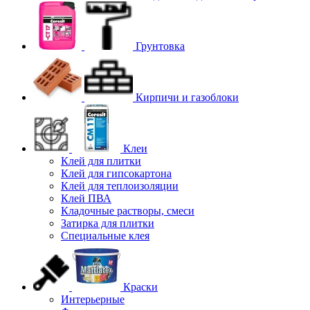
Грунтовка
Кирпичи и газоблоки
Клеи
Клей для плитки
Клей для гипсокартона
Клей для теплоизоляции
Клей ПВА
Кладочные растворы, смеси
Затирка для плитки
Специальные клея
Краски
Интерьерные