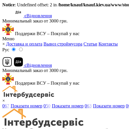
Notice
: Undefined offset: 2 in
/home/knauf/knauf.kiev.ua/www/stor
єВідновлення
Минимальный заказ от 3000 грн.
Поддержи ВСУ – Покупай у нас
Меню
×
Доставка и оплата
Вывоз строймусора
Статьи
Контакты
Рус
єВідновлення
Минимальный заказ от 3000 грн.
Поддержи ВСУ – Покупай у нас
×
0
6
7
Показати номер
0
5
0
Показати номер
0
6
3
Показати номер
0