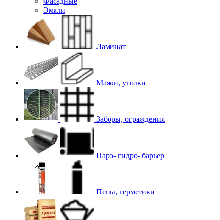
Фасадные
Эмали
Ламинат
Маяки, уголки
Заборы, ограждения
Паро- гидро- барьер
Пены, герметики