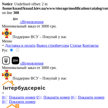
Notice
: Undefined offset: 2 in
/home/knauf/knauf.kiev.ua/www/storage/modification/catalog/con
on line
308
єВідновлення
Минимальный заказ от 3000 грн.
Поддержи ВСУ – Покупай у нас
Меню
×
Доставка и оплата
Вывоз строймусора
Статьи
Контакты
Рус
єВідновлення
Минимальный заказ от 3000 грн.
Поддержи ВСУ – Покупай у нас
×
0
6
7
Показати номер
0
5
0
Показати номер
0
6
3
Показати номер
0
6
7
Показати номер