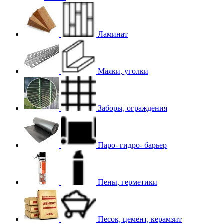
Ламинат
Маяки, уголки
Заборы, ограждения
Паро- гидро- барьер
Пены, герметики
Песок, цемент, керамзит