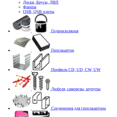
Доски, Брусы, ДВП
Фанера
OSB, QSB плиты
Гидроизоляция
Гипсокартон
Профиль CD, UD, CW, UW
Дюбеля, саморезы, шурупы
Соединения для гипcокартона