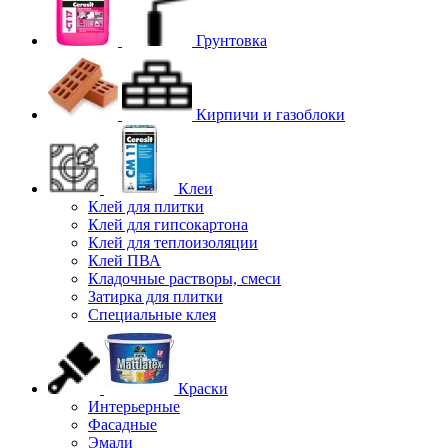
Грунтовка
Кирпичи и газоблоки
Клеи
Клей для плитки
Клей для гипсокартона
Клей для теплоизоляции
Клей ПВА
Кладочные растворы, смеси
Затирка для плитки
Специальные клея
Краски
Интерьерные
Фасадные
Эмали