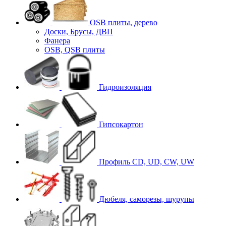
OSB плиты, дерево
Доски, Брусы, ДВП
Фанера
OSB, QSB плиты
Гидроизоляция
Гипсокартон
Профиль CD, UD, CW, UW
Дюбеля, саморезы, шурупы