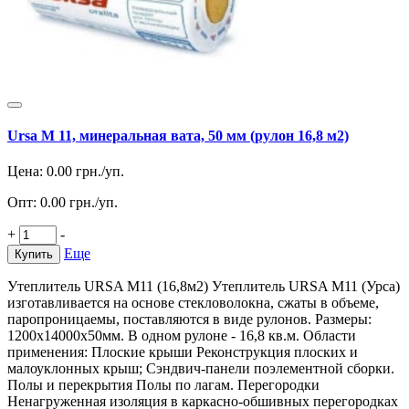
Ursa M 11, минеральная вата, 50 мм (рулон 16,8 м2)
Цена:
0.00
грн./уп.
Опт:
0.00
грн./уп.
+
-
Еще
Купить
Утеплитель URSA M11 (16,8м2) Утеплитель URSA M11 (Урса)
изготавливается на основе стекловолокна, сжаты в объеме,
паропроницаемы, поставляются в виде рулонов. Размеры:
1200х14000х50мм. В одном рулоне - 16,8 кв.м. Области
применения: Плоские крыши Реконструкция плоских и
малоуклонных крыш; Сэндвич-панели поэлементной сборки.
Полы и перекрытия Полы по лагам. Перегородки
Ненагруженная изоляция в каркасно-обшивных перегородках