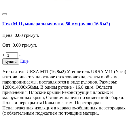
Ursa M 11, минеральная вата, 50 мм (рулон 16,8 м2)
Цена:
0.00
грн./уп.
Опт:
0.00
грн./уп.
+
-
Еще
Купить
Утеплитель URSA M11 (16,8м2) Утеплитель URSA M11 (Урса)
изготавливается на основе стекловолокна, сжаты в объеме,
паропроницаемы, поставляются в виде рулонов. Размеры:
1200х14000х50мм. В одном рулоне - 16,8 кв.м. Области
применения: Плоские крыши Реконструкция плоских и
малоуклонных крыш; Сэндвич-панели поэлементной сборки.
Полы и перекрытия Полы по лагам. Перегородки
Ненагруженная изоляция в каркасно-обшивных перегородках
(с обязательным поджатием по толщине матери..