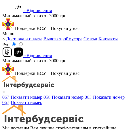
єВідновлення
Минимальный заказ от 3000 грн.
Поддержи ВСУ – Покупай у нас
Меню
×
Доставка и оплата
Вывоз строймусора
Статьи
Контакты
Рус
єВідновлення
Минимальный заказ от 3000 грн.
Поддержи ВСУ – Покупай у нас
×
0
6
7
Показати номер
0
5
0
Показати номер
0
6
3
Показати номер
0
6
7
Показати номер
Мы доставим Вам лучшие стройматериалы в кратчайшие