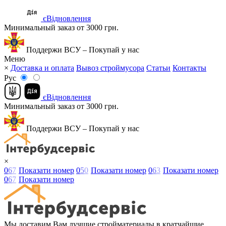
єВідновлення
Минимальный заказ от 3000 грн.
Поддержи ВСУ – Покупай у нас
Меню
×
Доставка и оплата
Вывоз строймусора
Статьи
Контакты
Рус
єВідновлення
Минимальный заказ от 3000 грн.
Поддержи ВСУ – Покупай у нас
×
0
6
7
Показати номер
0
5
0
Показати номер
0
6
3
Показати номер
0
6
7
Показати номер
Мы доставим Вам лучшие стройматериалы в кратчайшие