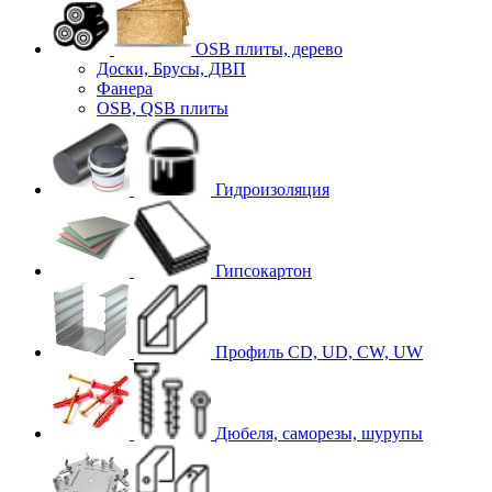
OSB плиты, дерево
Доски, Брусы, ДВП
Фанера
OSB, QSB плиты
Гидроизоляция
Гипсокартон
Профиль CD, UD, CW, UW
Дюбеля, саморезы, шурупы