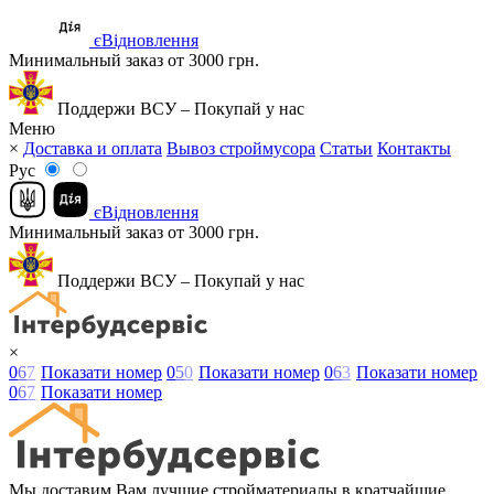
єВідновлення
Минимальный заказ от 3000 грн.
Поддержи ВСУ – Покупай у нас
Меню
×
Доставка и оплата
Вывоз строймусора
Статьи
Контакты
Рус
єВідновлення
Минимальный заказ от 3000 грн.
Поддержи ВСУ – Покупай у нас
×
0
6
7
Показати номер
0
5
0
Показати номер
0
6
3
Показати номер
0
6
7
Показати номер
Мы доставим Вам лучшие стройматериалы в кратчайшие