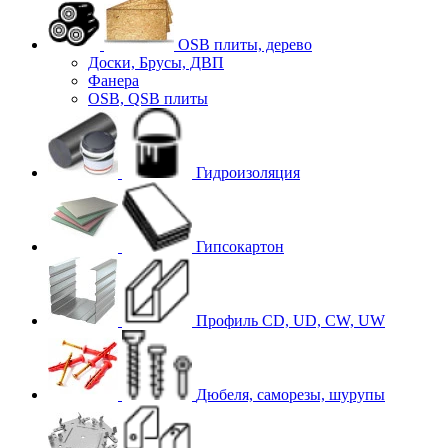
OSB плиты, дерево
Доски, Брусы, ДВП
Фанера
OSB, QSB плиты
Гидроизоляция
Гипсокартон
Профиль CD, UD, CW, UW
Дюбеля, саморезы, шурупы