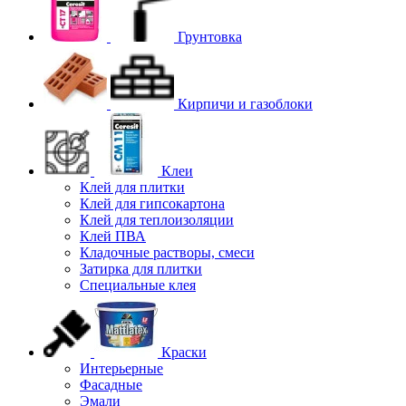
Грунтовка
Кирпичи и газоблоки
Клеи
Клей для плитки
Клей для гипсокартона
Клей для теплоизоляции
Клей ПВА
Кладочные растворы, смеси
Затирка для плитки
Специальные клея
Краски
Интерьерные
Фасадные
Эмали