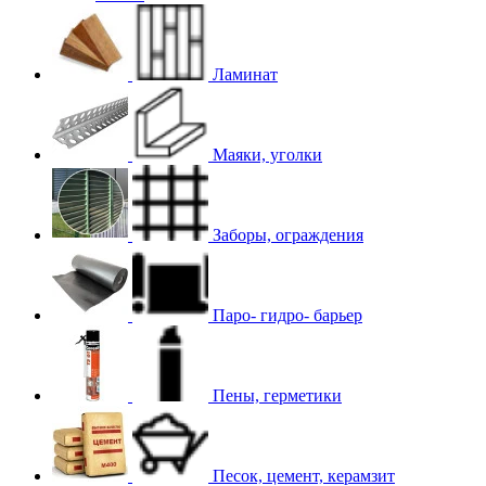
Ламинат
Маяки, уголки
Заборы, ограждения
Паро- гидро- барьер
Пены, герметики
Песок, цемент, керамзит