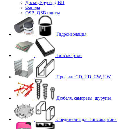
Доски, Брусы, ДВП
Фанера
OSB, QSB плиты
Гидроизоляция
Гипсокартон
Профиль CD, UD, CW, UW
Дюбеля, саморезы, шурупы
Соединения для гипcокартона