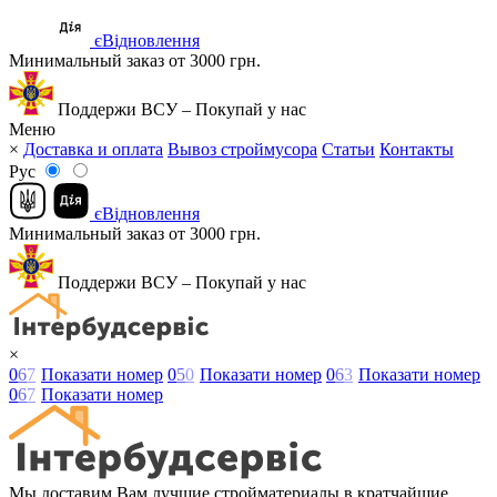
єВідновлення
Минимальный заказ от 3000 грн.
Поддержи ВСУ – Покупай у нас
Меню
×
Доставка и оплата
Вывоз строймусора
Статьи
Контакты
Рус
єВідновлення
Минимальный заказ от 3000 грн.
Поддержи ВСУ – Покупай у нас
×
0
6
7
Показати номер
0
5
0
Показати номер
0
6
3
Показати номер
0
6
7
Показати номер
Мы доставим Вам лучшие стройматериалы в кратчайшие