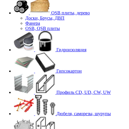
OSB плиты, дерево
Доски, Брусы, ДВП
Фанера
OSB, QSB плиты
Гидроизоляция
Гипсокартон
Профиль CD, UD, CW, UW
Дюбеля, саморезы, шурупы