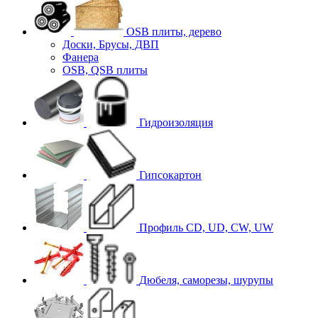
OSB плиты, дерево
Доски, Брусы, ДВП
Фанера
OSB, QSB плиты
Гидроизоляция
Гипсокартон
Профиль CD, UD, CW, UW
Дюбеля, саморезы, шурупы