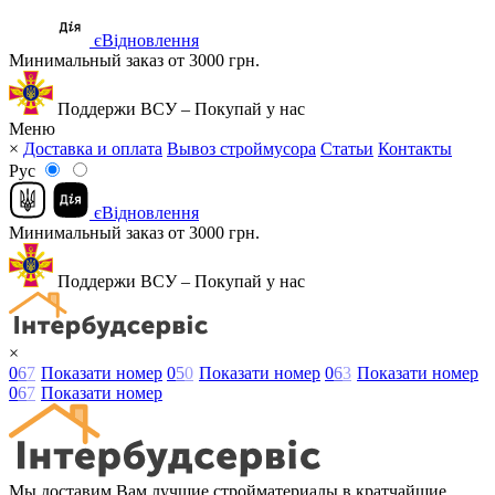
єВідновлення
Минимальный заказ от 3000 грн.
Поддержи ВСУ – Покупай у нас
Меню
×
Доставка и оплата
Вывоз строймусора
Статьи
Контакты
Рус
єВідновлення
Минимальный заказ от 3000 грн.
Поддержи ВСУ – Покупай у нас
×
0
6
7
Показати номер
0
5
0
Показати номер
0
6
3
Показати номер
0
6
7
Показати номер
Мы доставим Вам лучшие стройматериалы в кратчайшие