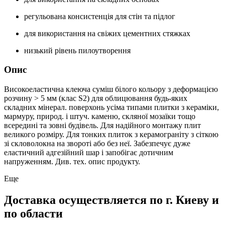
регульована консистенція для стін та підлог
для використання на свіжих цементних стяжках
низький рівень пилоутворення
Опис
Високоеластична клеюча суміш білого кольору з деформацією
розчину > 5 мм (клас S2) для облицювання будь-яких
складних мінерал. поверхонь усіма типами плитки з кераміки,
мармуру, природ. і штуч. каменю, скляної мозаїки тощо
всередині та зовні будівель. Для надійного монтажу плит
великого розміру. Для тонких плиток з керамограніту з сіткою
зі скловолокна на звороті або без неї. Забезпечує дуже
еластичний адгезійний шар і запобігає дотичним
напруженням. Див. тех. опис продукту.
Еще
Доставка осуществляется по г. Киеву и
по области