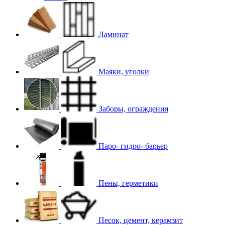
Ламинат
Маяки, уголки
Заборы, ограждения
Паро- гидро- барьер
Пены, герметики
Песок, цемент, керамзит