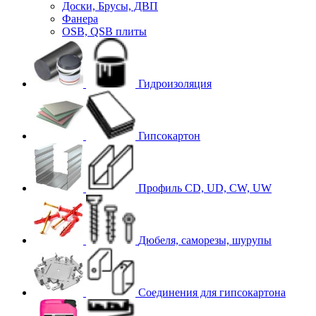
Доски, Брусы, ДВП
Фанера
OSB, QSB плиты
Гидроизоляция
Гипсокартон
Профиль CD, UD, CW, UW
Дюбеля, саморезы, шурупы
Соединения для гипcокартона