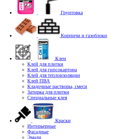
Грунтовка
Кирпичи и газоблоки
Клеи
Клей для плитки
Клей для гипсокартона
Клей для теплоизоляции
Клей ПВА
Кладочные растворы, смеси
Затирка для плитки
Специальные клея
Краски
Интерьерные
Фасадные
Эмали