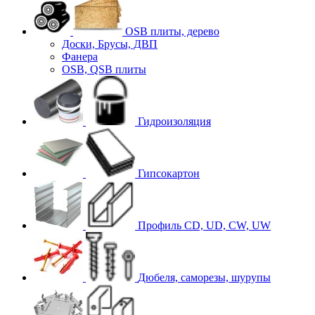
OSB плиты, дерево
Доски, Брусы, ДВП
Фанера
OSB, QSB плиты
Гидроизоляция
Гипсокартон
Профиль CD, UD, CW, UW
Дюбеля, саморезы, шурупы