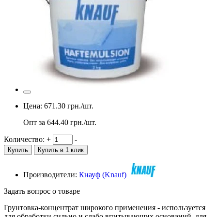
Цена:
671.30
грн./шт.
Опт за
644.40
грн./шт.
Количество:
+
-
Купить
Купить в 1 клик
Производители:
Кнауф (Knauf)
Задать вопрос о товаре
Грунтовка-концентрат широкого применения - используется
для обработки сильно и слабо впитывающих оснований, для