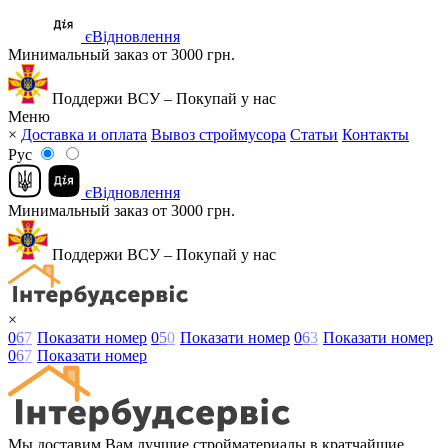
єВідновлення
Минимальный заказ от 3000 грн.
Поддержи ВСУ – Покупай у нас
Меню
×
Доставка и оплата
Вывоз строймусора
Статьи
Контакты
Рус
єВідновлення
Минимальный заказ от 3000 грн.
Поддержи ВСУ – Покупай у нас
×
0
6
7
Показати номер
0
5
0
Показати номер
0
6
3
Показати номер
0
6
7
Показати номер
Мы доставим Вам лучшие стройматериалы в кратчайшие