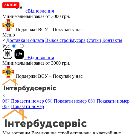
АКЦИЯ
АКЦИЯ
єВідновлення
Минимальный заказ от 3000 грн.
Поддержи ВСУ – Покупай у нас
Меню
×
Доставка и оплата
Вывоз строймусора
Статьи
Контакты
Рус
єВідновлення
Минимальный заказ от 3000 грн.
Поддержи ВСУ – Покупай у нас
×
0
6
7
Показати номер
0
5
0
Показати номер
0
6
3
Показати номер
0
6
7
Показати номер
Мы доставим Вам лучшие стройматериалы в кратчайшие