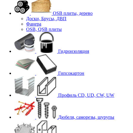
OSB плиты, дерево
Доски, Брусы, ДВП
Фанера
OSB, QSB плиты
Гидроизоляция
Гипсокартон
Профиль CD, UD, CW, UW
Дюбеля, саморезы, шурупы