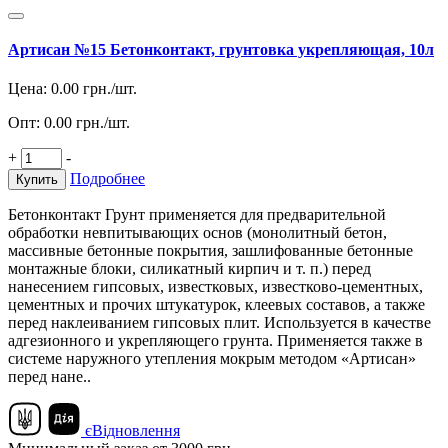
Артисан №15 Бетонконтакт, грунтовка укрепляющая, 10л
Цена:
0.00
грн./шт.
Опт:
0.00
грн./шт.
+
-
Подробнее
Купить
Бетонконтакт Грунт применяется для предварительной
обработки невпитывающих основ (монолитный бетон,
массивные бетонные покрытия, зашлифованные бетонные
монтажные блоки, силикатный кирпич и т. п.) перед
нанесением гипсовых, известковых, известково-цементных,
цементных и прочих штукатурок, клеевых составов, а также
перед наклеиванием гипсовых плит. Используется в качестве
адгезионного и укрепляющего грунта. Применяется также в
системе наружного утепления мокрым методом «Артисан»
перед нане..
єВідновлення